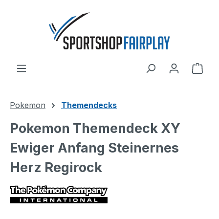
Zum Hauptinhalt springen
Ware
Pokemon
Themendecks
Pokemon Themendeck XY
Ewiger Anfang Steinernes
Herz Regirock