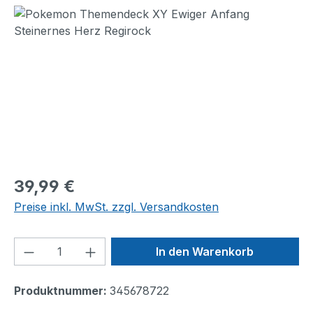
Bildergalerie überspringen
Regulärer Preis:
39,99 €
Preise inkl. MwSt. zzgl. Versandkosten
Produkt Anzahl: Gib den gewünschten We
In den Warenkorb
Produktnummer:
345678722