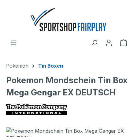
Zum Hauptinhalt springen
Ware
Pokemon
Tin Boxen
Pokemon Mondschein Tin Box
Mega Gengar EX DEUTSCH
Bildergalerie überspringen