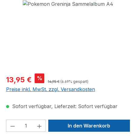
Bildergalerie überspringen
Verkaufspreis:
%
13,95 €
Regulärer Preis:
14,95 €
(6.69% gespart)
Preise inkl. MwSt. zzgl. Versandkosten
Sofort verfügbar, Lieferzeit: Sofort verfügbar
Produkt Anzahl: Gib den gewünschten We
In den Warenkorb