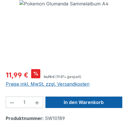
Bildergalerie überspringen
Verkaufspreis:
%
11,99 €
Regulärer Preis:
14,95 €
(19.8% gespart)
Preise inkl. MwSt. zzgl. Versandkosten
Produkt Anzahl: Gib den gewünschten We
In den Warenkorb
Produktnummer:
SW10189