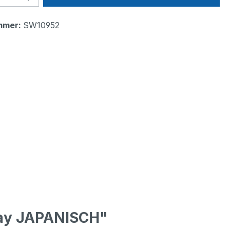
mmer:
SW10952
lay JAPANISCH"