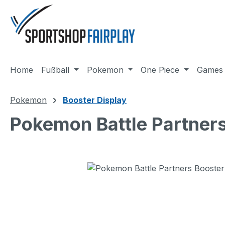
m Hauptinhalt springen
Zur Suche springen
Zur Hauptnavigation springen
Home
Fußball
Pokemon
One Piece
Games
Pokemon
Booster Display
Pokemon Battle Partner
Bildergalerie überspringen