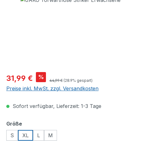
Verkaufspreis:
%
31,99 €
Regulärer Preis:
44,99 €
(28.9% gespart)
Preise inkl. MwSt. zzgl. Versandkosten
Sofort verfügbar, Lieferzeit: 1-3 Tage
auswählen
Größe
S
XL
L
M