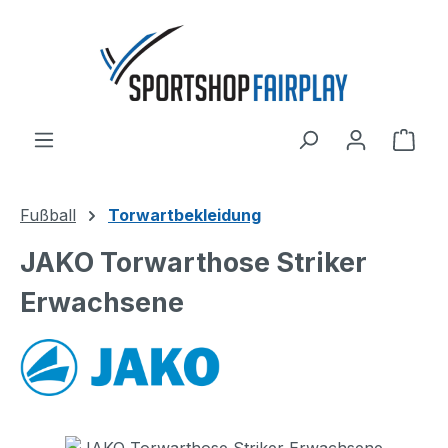
Zum Hauptinhalt springen
Ware
Fußball
Torwartbekleidung
JAKO Torwarthose Striker
Erwachsene
Bildergalerie überspringen