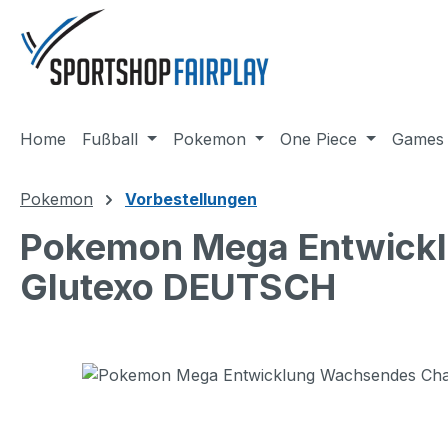
m Hauptinhalt springen
Zur Suche springen
Zur Hauptnavigation springen
Home
Fußball
Pokemon
One Piece
Games
Pokemon
Vorbestellungen
Pokemon Mega Entwickl
Glutexo DEUTSCH
Bildergalerie überspringen