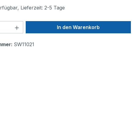
fügbar, Lieferzeit: 2-5 Tage
 Anzahl: Gib den gewünschten Wert ein 
In den Warenkorb
mmer:
SW11021