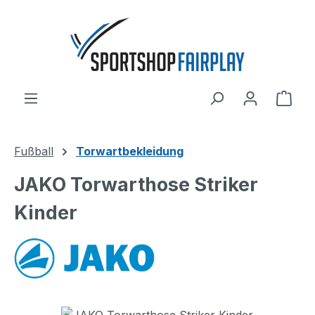
Zum Hauptinhalt springen
Ware
Fußball
Torwartbekleidung
JAKO Torwarthose Striker
Kinder
Bildergalerie überspringen