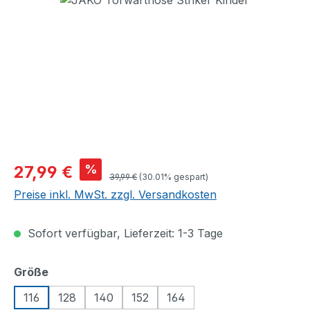
Verkaufspreis:
%
27,99 €
Regulärer Preis:
39,99 €
(30.01% gespart)
Preise inkl. MwSt. zzgl. Versandkosten
Sofort verfügbar, Lieferzeit: 1-3 Tage
auswählen
Größe
116
128
140
152
164